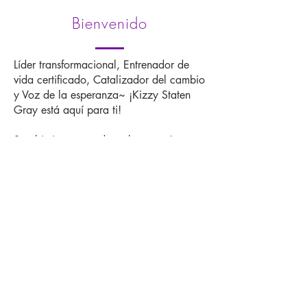
Bienvenido
Líder transformacional, Entrenador de
vida certificado, Catalizador del cambio
y Voz de la esperanza~ ¡Kizzy Staten
Gray está aquí para ti!
Su objetivo es ayudar a las mamás a
reescribir la narrativa de sus vidas con
propósito, poder y confianza.
Ella está aquí para equipar a las mamás
con las herramientas, la inspiración y los
recursos que necesitan para redefinir sus
destinos, mientras desafían las
expectativas.