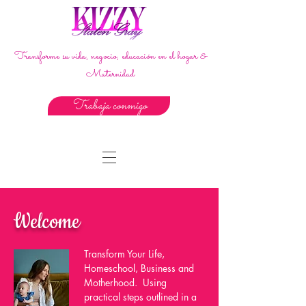
Transforme su vida, negocio, educación en el hogar &
Maternidad
Trabaja conmigo
Welcome
Transform Your Life,
Homeschool, Business and
Motherhood. Using
practical steps outlined in a