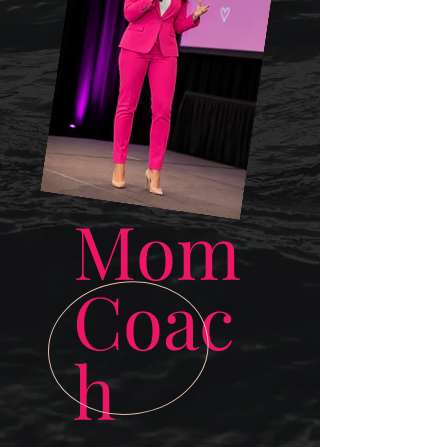
Mom
Coac
h