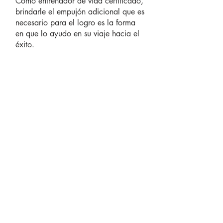
Como entrenador de vida certificado,
brindarle el empujón adicional que es
necesario para el logro es la forma
en que lo ayudo en su viaje hacia el
éxito.
Si desea una mayor responsabilidad
para alcanzar sus objetivos, únase a
mi maravillosa comunidad de mujeres
con ideas afines que están haciendo
el trabajo para mejorar sus vidas, su
maternidad y sus negocios. El
coaching grupal puede ser la
inversión más gratificante que pueda
hacer en usted mismo. Ofrezco el
apoyo real que usted y otros
necesitan en mi comunidad de
entrenadores. ¿Necesitas más
información? ¡Ponte en contacto
ahora!