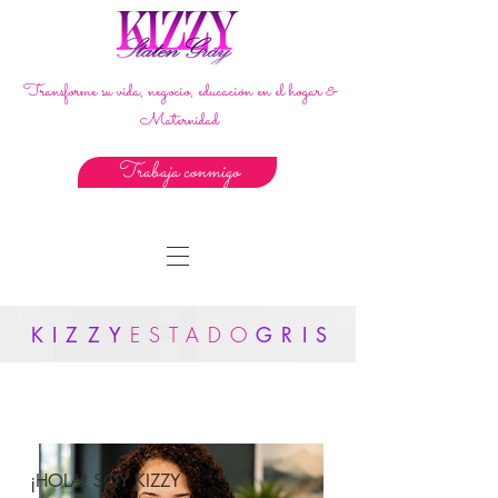
Transforme su vida, negocio, educación en el hogar &
Maternidad
Trabaja conmigo
KIZZY
ESTADO
GRIS
¡HOLA! SOY KIZZY